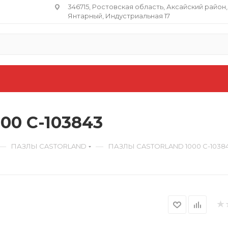
346715, Ростовская область​, Аксайский район,
Янтарный, Индустриальная 17
0 C-103843
—
—
ПАЗЛЫ CASTORLAND
ПАЗЛЫ CASTORLAND 1000 C-1038