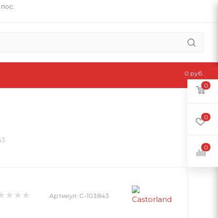
 пос.
0 руб.
0
0
43
0
Артикул:
C-103843