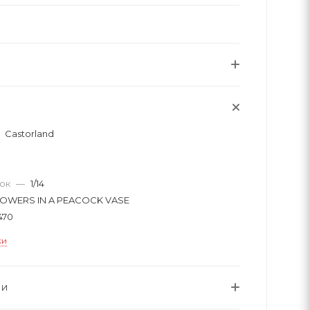
Castorland
вок
—
1/14
OWERS IN A PEACOCK VASE
470
ки
ИИ