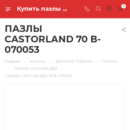
0
Купить пазлы castorland 70 B-070053 в Ростове-на-Дону
ПАЗЛЫ
CASTORLAND 70 B-
070053
—
—
—
Главная
Каталог
ДЕТСКИЕ ТОВАРЫ
ПАЗЛЫ
—
—
ПАЗЛЫ CASTORLAND
ПАЗЛЫ CASTORLAND 70 B-070053