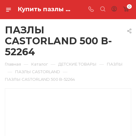
0
Купить пазлы castorland 500 B-52264 в Ростове-на-Дону
ПАЗЛЫ
CASTORLAND 500 B-
52264
—
—
—
Главная
Каталог
ДЕТСКИЕ ТОВАРЫ
ПАЗЛЫ
—
—
ПАЗЛЫ CASTORLAND
ПАЗЛЫ CASTORLAND 500 B-52264