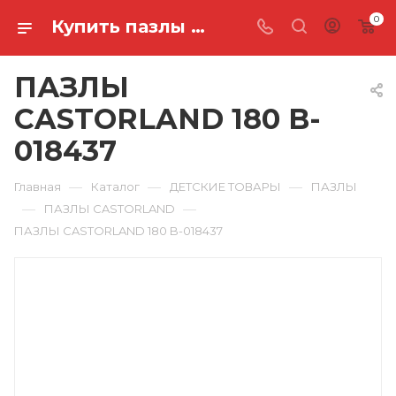
0
Купить пазлы castorland 180 B-018437 в Ростове-на-Дону
ПАЗЛЫ
CASTORLAND 180 B-
018437
—
—
—
Главная
Каталог
ДЕТСКИЕ ТОВАРЫ
ПАЗЛЫ
—
—
ПАЗЛЫ CASTORLAND
ПАЗЛЫ CASTORLAND 180 B-018437