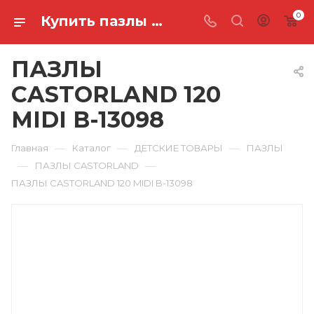
0
Купить пазлы castorland 120 midi B-13098 в Ростове-на-Дону
ПАЗЛЫ
CASTORLAND 120
MIDI B-13098
—
—
—
Главная
Каталог
ДЕТСКИЕ ТОВАРЫ
ПАЗЛЫ
—
—
ПАЗЛЫ CASTORLAND
ПАЗЛЫ CASTORLAND 120 MIDI B-13098