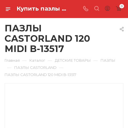
0
Купить пазлы castorland 120 midi B-13517 в Ростове-на-Дону
ПАЗЛЫ
CASTORLAND 120
MIDI B-13517
—
—
—
Главная
Каталог
ДЕТСКИЕ ТОВАРЫ
ПАЗЛЫ
—
—
ПАЗЛЫ CASTORLAND
ПАЗЛЫ CASTORLAND 120 MIDI B-13517