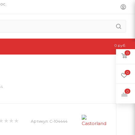
пос.
0 руб.
0
0
44
0
Артикул:
C-104444