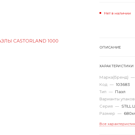
Нет в наличии
ОПИСАНИЕ
ХАРАКТЕРИСТИКИ
Марка(Бренд)
—
Код
—
103683
Тип
—
Пазл
Варианты упако
Серия
—
STILL
Размер
—
680х
Все характеристи