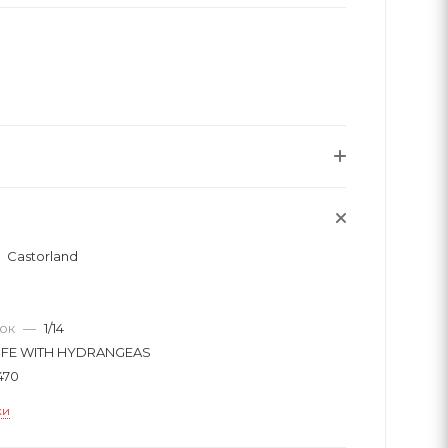
Castorland
вок
—
1/14
 LIFE WITH HYDRANGEAS
470
ки