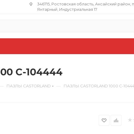
346715, Ростовская область​, Аксайский район, 
Янтарный, Индустриальная 17
0 C-104444
—
—
ПАЗЛЫ CASTORLAND
ПАЗЛЫ CASTORLAND 1000 C-1044