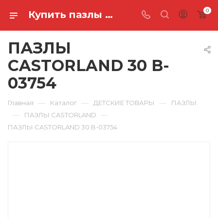
0
Купить пазлы castorland 30 B-03754 в Ростове-на-Дону
ПАЗЛЫ
CASTORLAND 30 B-
03754
—
—
—
Главная
Каталог
ДЕТСКИЕ ТОВАРЫ
ПАЗЛЫ
—
—
ПАЗЛЫ CASTORLAND
ПАЗЛЫ CASTORLAND 30 B-03754