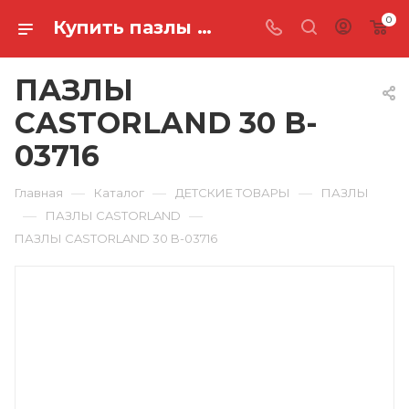
0
Купить пазлы castorland 30 B-03716 в Ростове-на-Дону
ПАЗЛЫ
CASTORLAND 30 B-
03716
—
—
—
Главная
Каталог
ДЕТСКИЕ ТОВАРЫ
ПАЗЛЫ
—
—
ПАЗЛЫ CASTORLAND
ПАЗЛЫ CASTORLAND 30 B-03716