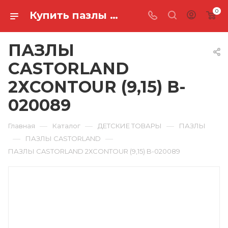
0
Купить пазлы castorland 2хcontour (9,15) B-020089 в Ростове-на-Дону
ПАЗЛЫ
CASTORLAND
2ХCONTOUR (9,15) B-
020089
—
—
—
Главная
Каталог
ДЕТСКИЕ ТОВАРЫ
ПАЗЛЫ
—
—
ПАЗЛЫ CASTORLAND
ПАЗЛЫ CASTORLAND 2ХCONTOUR (9,15) B-020089