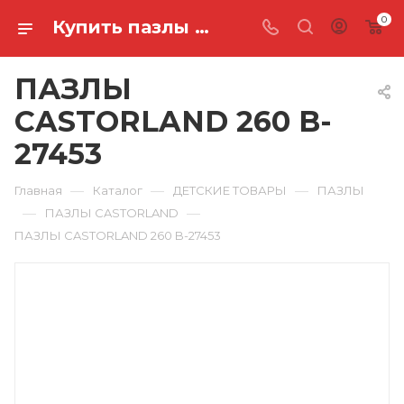
0
Купить пазлы castorland 260 B-27453 в Ростове-на-Дону
ПАЗЛЫ
CASTORLAND 260 B-
27453
—
—
—
Главная
Каталог
ДЕТСКИЕ ТОВАРЫ
ПАЗЛЫ
—
—
ПАЗЛЫ CASTORLAND
ПАЗЛЫ CASTORLAND 260 B-27453