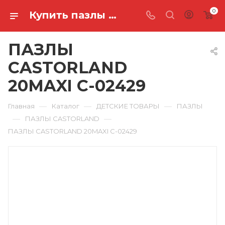
0
Купить пазлы castorland 20maxi C-02429 в Ростове-на-Дону
ПАЗЛЫ
CASTORLAND
20MAXI C-02429
—
—
—
Главная
Каталог
ДЕТСКИЕ ТОВАРЫ
ПАЗЛЫ
—
—
ПАЗЛЫ CASTORLAND
ПАЗЛЫ CASTORLAND 20MAXI C-02429