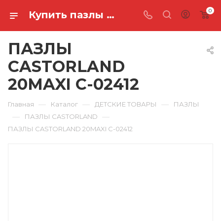
0
Купить пазлы castorland 20maxi C-02412 в Ростове-на-Дону
ПАЗЛЫ
CASTORLAND
20MAXI C-02412
—
—
—
Главная
Каталог
ДЕТСКИЕ ТОВАРЫ
ПАЗЛЫ
—
—
ПАЗЛЫ CASTORLAND
ПАЗЛЫ CASTORLAND 20MAXI C-02412