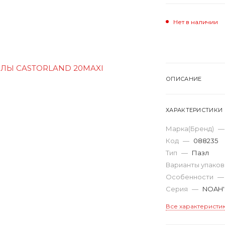
Нет в наличии
ОПИСАНИЕ
ХАРАКТЕРИСТИКИ
Марка(Бренд)
—
Код
—
088235
Тип
—
Пазл
Варианты упако
Особенности
—
Серия
—
NOAH'
Все характеристи