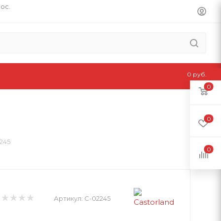
пос.
0 руб.
0
0
245
0
Артикул:
C-02245