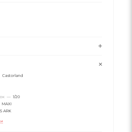
Castorland
вок
—
1/20
MAXI
S ARK
ки