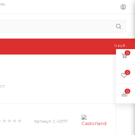
пос.
0 руб.
0
0
177
0
Артикул:
C-02177