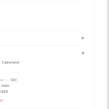
Castorland
вок
—
1/20
MAXI
 DEER
ки