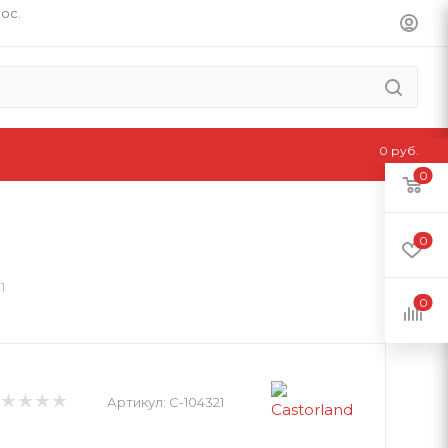
пос.
0 руб.
0
0
1
0
Артикул:
C-104321