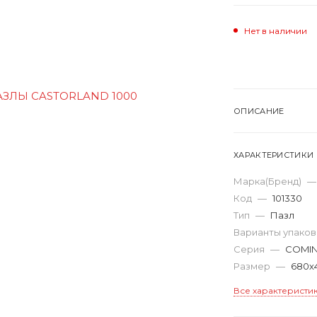
Нет в наличии
ОПИСАНИЕ
ХАРАКТЕРИСТИКИ
Марка(Бренд)
—
Код
—
101330
Тип
—
Пазл
Варианты упако
Серия
—
COMI
Размер
—
680х
Все характеристи