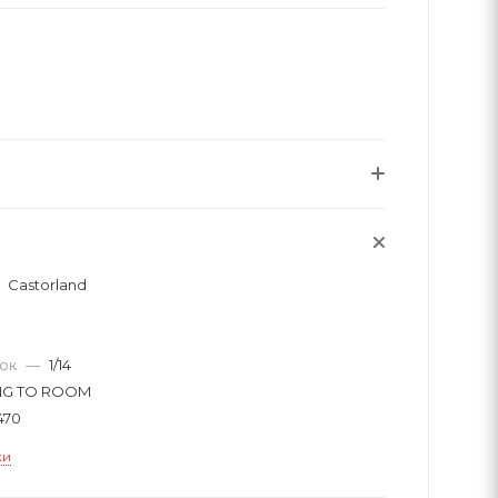
Castorland
вок
—
1/14
NG TO ROOM
470
ки