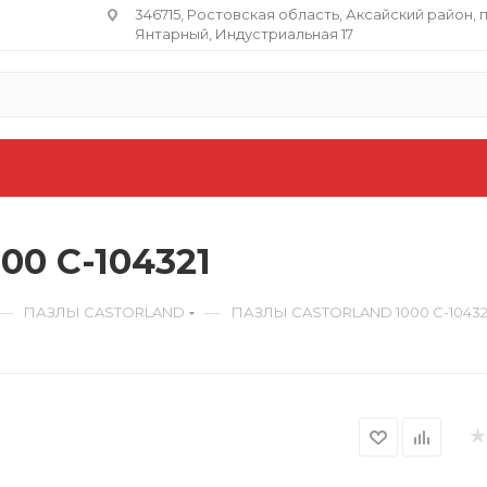
346715, Ростовская область​, Аксайский район, 
Янтарный, Индустриальная 17
0 C-104321
—
—
ПАЗЛЫ CASTORLAND
ПАЗЛЫ CASTORLAND 1000 C-10432