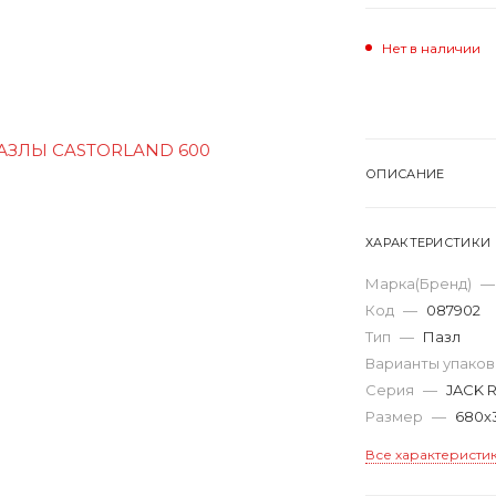
Нет в наличии
ОПИСАНИЕ
ХАРАКТЕРИСТИКИ
Марка(Бренд)
—
Код
—
087902
Тип
—
Пазл
Варианты упако
Серия
—
JACK 
Размер
—
680х
Все характеристи