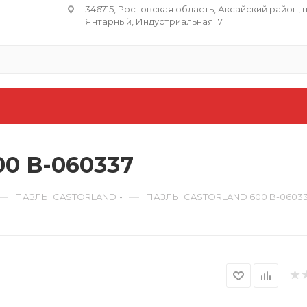
346715, Ростовская область​, Аксайский район, 
Янтарный, Индустриальная 17
0 B-060337
—
—
ПАЗЛЫ CASTORLAND
ПАЗЛЫ CASTORLAND 600 B-0603