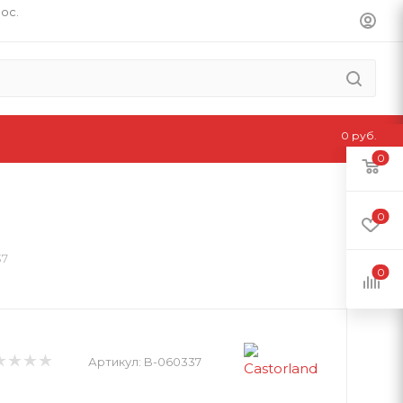
пос.
0 руб.
0
0
37
0
Артикул:
B-060337