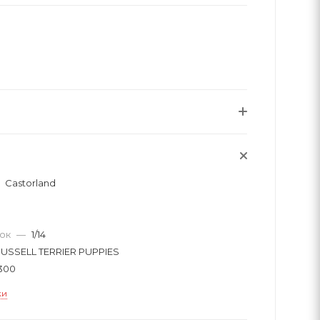
Castorland
вок
—
1/14
RUSSELL TERRIER PUPPIES
300
ки