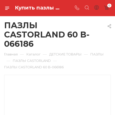
0
Купить пазлы castorland 60 B-066186 в Ростове-на-Дону
ПАЗЛЫ
CASTORLAND 60 B-
066186
—
—
—
Главная
Каталог
ДЕТСКИЕ ТОВАРЫ
ПАЗЛЫ
—
—
ПАЗЛЫ CASTORLAND
ПАЗЛЫ CASTORLAND 60 B-066186