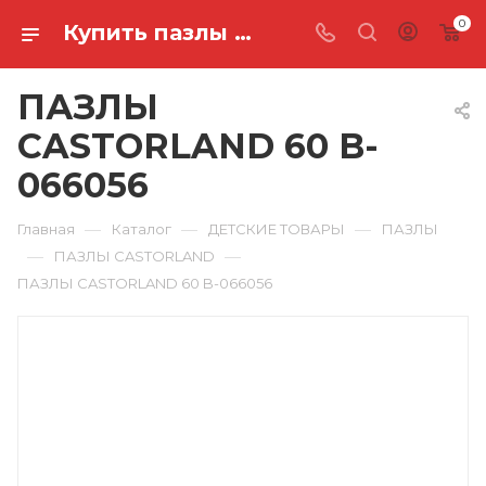
0
Купить пазлы castorland 60 B-066056 в Ростове-на-Дону
ПАЗЛЫ
CASTORLAND 60 B-
066056
—
—
—
Главная
Каталог
ДЕТСКИЕ ТОВАРЫ
ПАЗЛЫ
—
—
ПАЗЛЫ CASTORLAND
ПАЗЛЫ CASTORLAND 60 B-066056