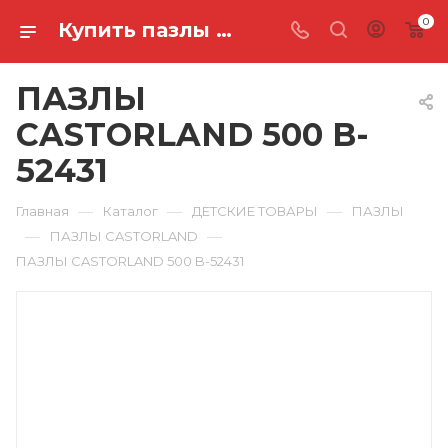
0
Купить пазлы castorland 500 B-52431 в Ростове-на-Дону
ПАЗЛЫ
CASTORLAND 500 B-
52431
—
—
—
Главная
Каталог
ДЕТСКИЕ ТОВАРЫ
ПАЗЛЫ
—
—
ПАЗЛЫ CASTORLAND
ПАЗЛЫ CASTORLAND 500 B-52431