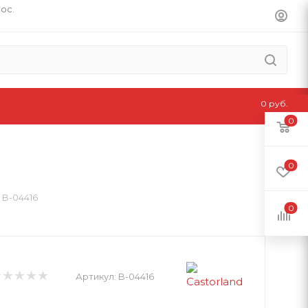
пос.
0 руб.
0
0
 B-04416
0
Артикул:
B-04416