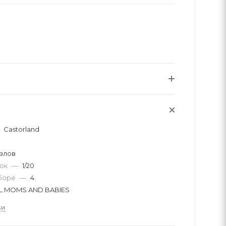
Castorland
злов
вок
—
1/20
аборе
—
4
L MOMS AND BABIES
ки