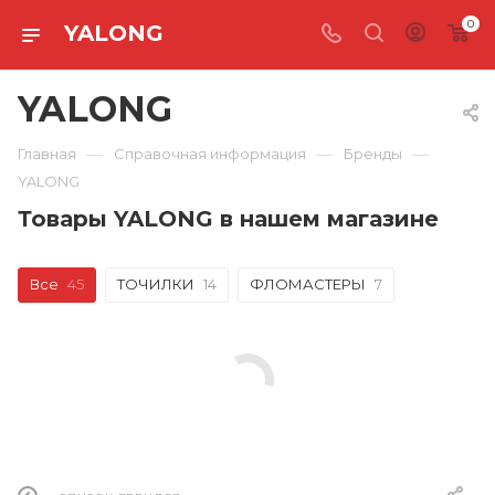
0
YALONG
YALONG
—
—
—
Главная
Справочная информация
Бренды
YALONG
Товары YALONG в нашем магазине
Все
45
ТОЧИЛКИ
14
ФЛОМАСТЕРЫ
7