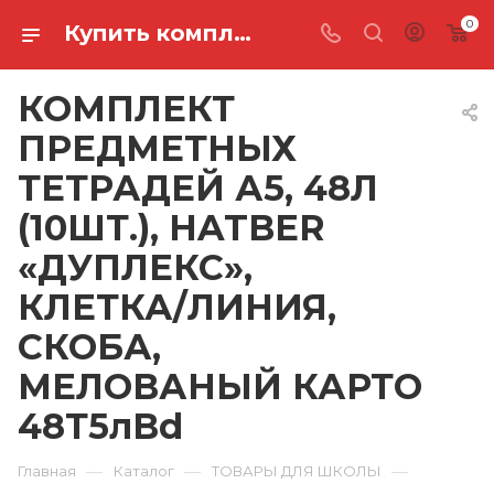
0
Купить комплект предметных тетрадей а5, 48л (10шт.), hatber «дуплекс», клетка/линия, скоба, мелованый карто 48Т5лВd в Ростове-на-Дону
КОМПЛЕКТ
ПРЕДМЕТНЫХ
ТЕТРАДЕЙ А5, 48Л
(10ШТ.), HATBER
«ДУПЛЕКС»,
КЛЕТКА/ЛИНИЯ,
СКОБА,
МЕЛОВАНЫЙ КАРТО
48Т5лВd
—
—
—
Главная
Каталог
ТОВАРЫ ДЛЯ ШКОЛЫ