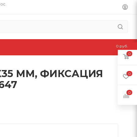
пос.
0 руб.
0
5Х35 ММ, ФИКСАЦИЯ
0
647
0