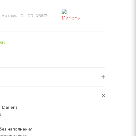
Артикул:
DL-DRL06647
513
Darlens
8
без наполнения