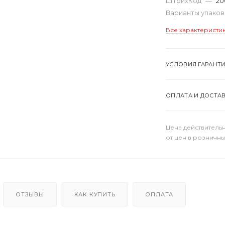
ШтрихКод
—
20
Варианты упако
Все характеристи
УСЛОВИЯ ГАРАНТ
ОПЛАТА И ДОСТА
Цена действительн
от цен в розничны
ОТЗЫВЫ
КАК КУПИТЬ
ОПЛАТА