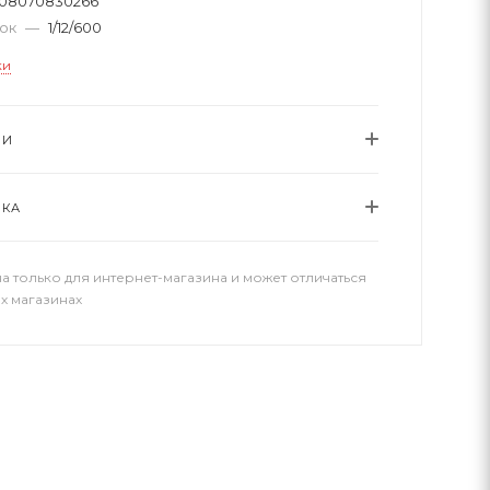
08070830266
вок
—
1/12/600
ки
ИИ
ВКА
а только для интернет-магазина и может отличаться
х магазинах