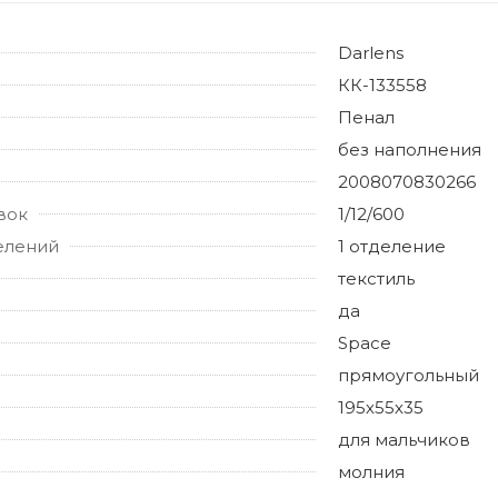
Darlens
КК-133558
Пенал
без наполнения
2008070830266
вок
1/12/600
елений
1 отделение
текстиль
да
Space
прямоугольный
195х55х35
для мальчиков
молния