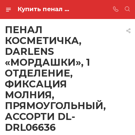
Купить пенал косметичка, darlens «мордашки», 1 отделение, фиксация молния, прямоугольный, ассорти DL-DRL06636 в Ростове-на-Дону
ПЕНАЛ
КОСМЕТИЧКА,
DARLENS
«МОРДАШКИ», 1
ОТДЕЛЕНИЕ,
ФИКСАЦИЯ
МОЛНИЯ,
ПРЯМОУГОЛЬНЫЙ,
АССОРТИ DL-
DRL06636