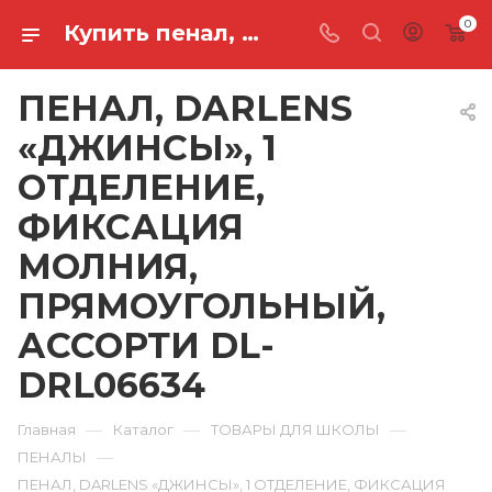
0
Купить пенал, darlens «джинсы», 1 отделение, фиксация молния, прямоугольный, ассорти DL-DRL06634 в Ростове-на-Дону
ПЕНАЛ, DARLENS
«ДЖИНСЫ», 1
ОТДЕЛЕНИЕ,
ФИКСАЦИЯ
МОЛНИЯ,
ПРЯМОУГОЛЬНЫЙ,
АССОРТИ DL-
DRL06634
—
—
—
Главная
Каталог
ТОВАРЫ ДЛЯ ШКОЛЫ
—
ПЕНАЛЫ
ПЕНАЛ, DARLENS «ДЖИНСЫ», 1 ОТДЕЛЕНИЕ, ФИКСАЦИЯ