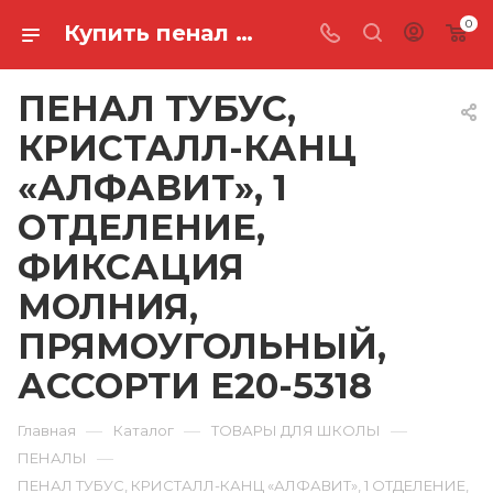
0
Купить пенал тубус, кристалл-канц «алфавит», 1 отделение, фиксация молния, прямоугольный, ассорти E20-5318 в Ростове-на-Дону
ПЕНАЛ ТУБУС,
КРИСТАЛЛ-КАНЦ
«АЛФАВИТ», 1
ОТДЕЛЕНИЕ,
ФИКСАЦИЯ
МОЛНИЯ,
ПРЯМОУГОЛЬНЫЙ,
АССОРТИ E20-5318
—
—
—
Главная
Каталог
ТОВАРЫ ДЛЯ ШКОЛЫ
—
ПЕНАЛЫ
ПЕНАЛ ТУБУС, КРИСТАЛЛ-КАНЦ «АЛФАВИТ», 1 ОТДЕЛЕНИЕ,