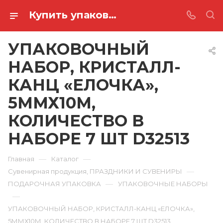
Купить упаковочный набор, кристалл-канц «елочка», 5ммх10м, количество в наборе 7 шт D32513 в Ростове-на-Дону
УПАКОВОЧНЫЙ
НАБОР, КРИСТАЛЛ-
КАНЦ «ЕЛОЧКА»,
5ММХ10М,
КОЛИЧЕСТВО В
НАБОРЕ 7 ШТ D32513
—
—
Главная
Каталог
—
Сувенирная продукция, ПРАЗДНИКИ И СУВЕНИРЫ
—
ПОДАРОЧНАЯ УПАКОВКА
УПАКОВОЧНЫЕ НАБОРЫ
—
УПАКОВОЧНЫЙ НАБОР, КРИСТАЛЛ-КАНЦ «ЕЛОЧКА»,
5ММХ10М, КОЛИЧЕСТВО В НАБОРЕ 7 ШТ D32513