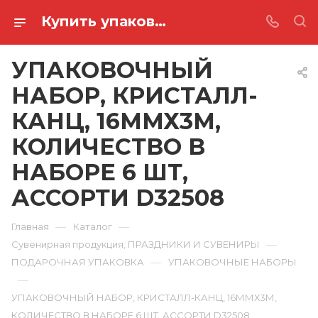
Купить упаковочный набор, кристалл-канц, 16ммх3м, количество в наборе 6 шт, ассорти D32508 в Ростове-на-Дону
УПАКОВОЧНЫЙ
НАБОР, КРИСТАЛЛ-
КАНЦ, 16ММХ3М,
КОЛИЧЕСТВО В
НАБОРЕ 6 ШТ,
АССОРТИ D32508
—
—
Главная
Каталог
—
Сувенирная продукция, ПРАЗДНИКИ И СУВЕНИРЫ
—
ПОДАРОЧНАЯ УПАКОВКА
УПАКОВОЧНЫЕ НАБОРЫ
—
УПАКОВОЧНЫЙ НАБОР, КРИСТАЛЛ-КАНЦ, 16ММХ3М,
КОЛИЧЕСТВО В НАБОРЕ 6 ШТ, АССОРТИ D32508