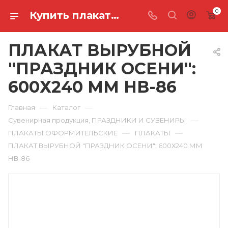
0
Купить плакат вырубной "праздник осени": 600х240 мм НВ-86 в Ростове-на-Дону
ПЛАКАТ ВЫРУБНОЙ
"ПРАЗДНИК ОСЕНИ":
600Х240 ММ НВ-86
—
—
Главная
Каталог
—
Сувенирная продукция, ПРАЗДНИКИ И СУВЕНИРЫ
—
—
ПЛАКАТЫ ОФОРМИТЕЛЬСКИЕ
ПЛАКАТЫ
ПЛАКАТ ВЫРУБНОЙ "ПРАЗДНИК ОСЕНИ": 600Х240 ММ
НВ-86