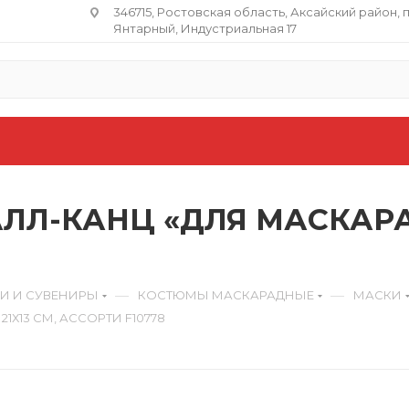
346715, Ростовская область​, Аксайский район, 
Янтарный, Индустриальная 17
Л-КАНЦ «ДЛЯ МАСКАРАДА»
—
—
КИ И СУВЕНИРЫ
КОСТЮМЫ МАСКАРАДНЫЕ
МАСКИ
1Х13 СМ, АССОРТИ F10778