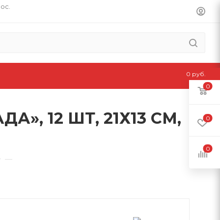
пос.
0 руб.
0
, 12 ШТ, 21Х13 СМ,
0
0
—