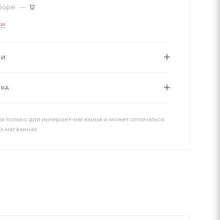
аборе
—
12
ки
ИИ
ВКА
а только для интернет-магазина и может отличаться
х магазинах