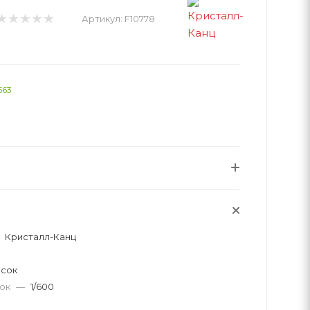
Артикул:
F10778
663
Кристалл-Канц
асок
вок
—
1/600