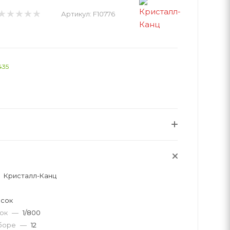
Артикул:
F10776
435
Кристалл-Канц
асок
вок
—
1/800
аборе
—
12