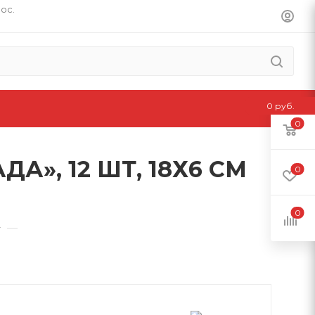
пос.
0 руб.
0
», 12 ШТ, 18Х6 СМ
0
0
—