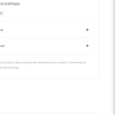
МАСКАРАДА
ки
ИИ
ВКА
а только для интернет-магазина и может отличаться
х магазинах