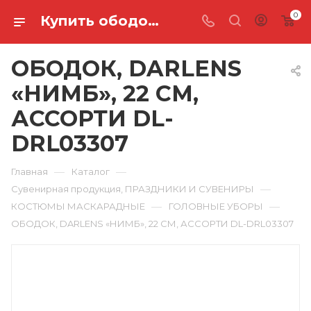
0
Купить ободок, darlens «нимб», 22 см, ассорти DL-DRL03307 в Ростове-на-Дону
ОБОДОК, DARLENS
«НИМБ», 22 СМ,
АССОРТИ DL-
DRL03307
—
—
Главная
Каталог
—
Сувенирная продукция, ПРАЗДНИКИ И СУВЕНИРЫ
—
—
КОСТЮМЫ МАСКАРАДНЫЕ
ГОЛОВНЫЕ УБОРЫ
ОБОДОК, DARLENS «НИМБ», 22 СМ, АССОРТИ DL-DRL03307