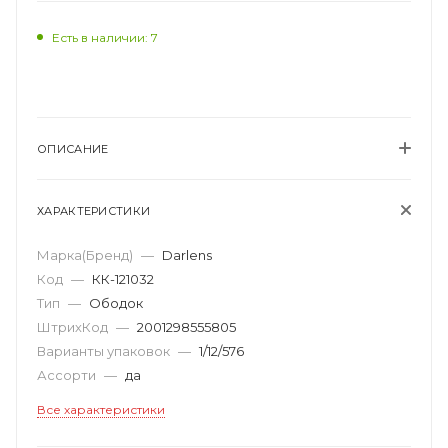
Есть в наличии: 7
ОПИСАНИЕ
ХАРАКТЕРИСТИКИ
Марка(Бренд)
—
Darlens
Код
—
КК-121032
Тип
—
Ободок
ШтрихКод
—
2001298555805
Варианты упаковок
—
1/12/576
Ассорти
—
да
Все характеристики