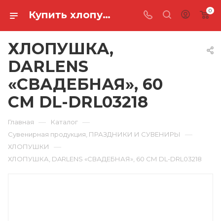
0
Купить хлопушка, darlens «свадебная», 60 см DL-DRL03218 в Ростове-на-Дону
ХЛОПУШКА,
DARLENS
«СВАДЕБНАЯ», 60
СМ DL-DRL03218
—
—
Главная
Каталог
—
Сувенирная продукция, ПРАЗДНИКИ И СУВЕНИРЫ
—
ХЛОПУШКИ
ХЛОПУШКА, DARLENS «СВАДЕБНАЯ», 60 СМ DL-DRL03218