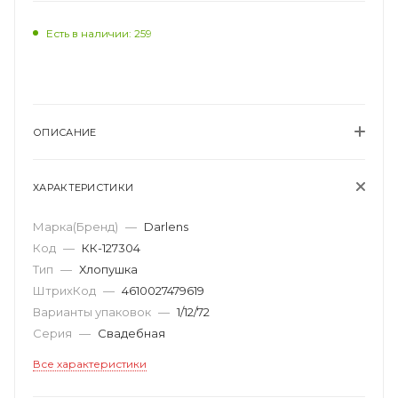
Есть в наличии: 259
ОПИСАНИЕ
ХАРАКТЕРИСТИКИ
Марка(Бренд)
—
Darlens
Код
—
КК-127304
Тип
—
Хлопушка
ШтрихКод
—
4610027479619
Варианты упаковок
—
1/12/72
Серия
—
Свадебная
Все характеристики