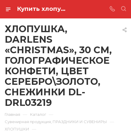
Купить хлопушка, darlens «christmas», 30 см, голографическое конфети, цвет серебро\золото, снежинки DL-DRL03219 в Ростове-на-Дону
ХЛОПУШКА,
DARLENS
«CHRISTMAS», 30 СМ,
ГОЛОГРАФИЧЕСКОЕ
КОНФЕТИ, ЦВЕТ
СЕРЕБРО\ЗОЛОТО,
СНЕЖИНКИ DL-
DRL03219
—
—
Главная
Каталог
—
Сувенирная продукция, ПРАЗДНИКИ И СУВЕНИРЫ
—
ХЛОПУШКИ