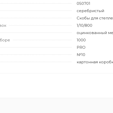
050701
серебристый
Скобы для степл
вок
1/10/800
оцинкованный ме
аборе
1000
PRO
№10
картонная короб