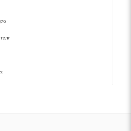
ера
талл
ка