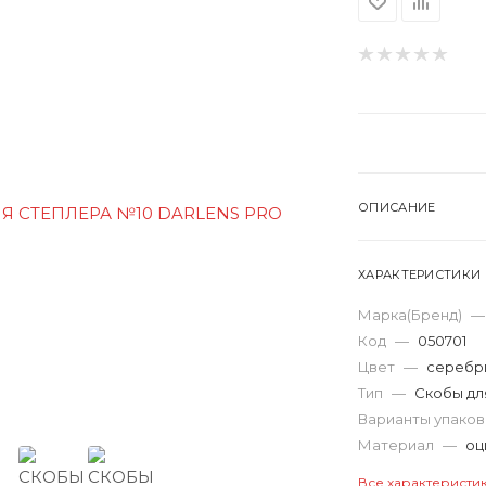
ОПИСАНИЕ
ХАРАКТЕРИСТИКИ
Марка(Бренд)
—
Код
—
050701
Цвет
—
серебр
Тип
—
Скобы дл
Варианты упако
Материал
—
оц
Все характеристи