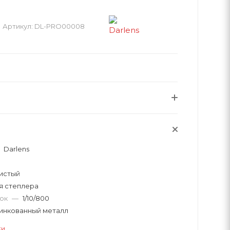
Артикул:
DL-PRO00008
Darlens
истый
я степлера
вок
—
1/10/800
инкованный металл
ки