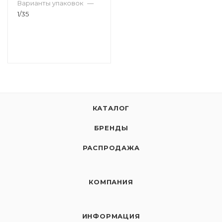
С ИНФОРМАЦ НШ-52
Варианты упаковок
—
1/35
КАТАЛОГ
БРЕНДЫ
РАСПРОДАЖА
КОМПАНИЯ
ИНФОРМАЦИЯ