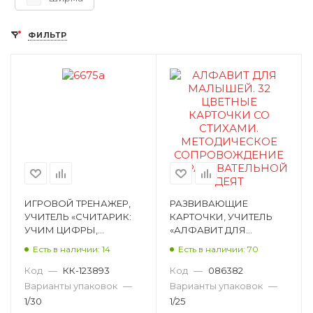
ФИЛЬТР
ИГРОВОЙ ТРЕНАЖЕР,
РАЗВИВАЮЩИЕ
УЧИТЕЛЬ «СЧИТАРИК:
КАРТОЧКИ, УЧИТЕЛЬ
УЧИМ ЦИФРЫ,
«АЛФАВИТ ДЛЯ
СЧИТАЕМ ПРЕДМЕТЫ,
МАЛЫШЕЙ. 32 ЦВЕТНЫЕ
Есть в наличии: 14
Есть в наличии: 70
СКЛАДЫВАЕМ И
КАРТОЧКИ СО
ВЫЧИТАЕМ (С
СТИХАМИ.
Код
—
КК-123893
Код
—
086382
МНОГОРАЗ 6675а
МЕТОДИЧЕСКОЕ СОП
Варианты упаковок
—
Варианты упаковок
—
Н-458
1/30
1/25