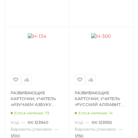
РАЗВИВАЮЩИЕ
РАЗВИВАЮЩИЕ
КАРТОЧКИ, УЧИТЕЛЬ
КАРТОЧКИ, УЧИТЕЛЬ
«ИЗУЧАЕМ АЗБУКУ:
«РУССКИЙ АЛФАВИТ: 32
КОМПЛЕКТ ИЗ 4 КАРТ
КРАСОЧНЫЕ
Есть в наличии: 73
Есть в наличии: 14
ДЛЯ РАЗВИТИЯ И
РАЗВИВАЮЩИЕ
ОБУЧЕНИЯ ДЕТЕЙ 5-8
КАРТОЧКИ ДЛЯ
Код
—
КК-123940
Код
—
КК-123950
Н-134
ЗАНЯТИЙ С ДЕТЬ Н-300
Варианты упаковок
—
Варианты упаковок
—
1/100
1/150