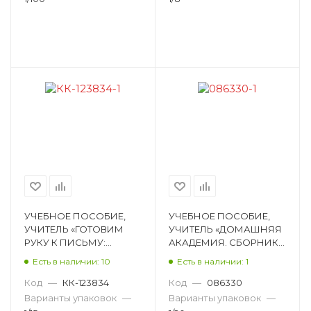
УЧЕБНОЕ ПОСОБИЕ,
УЧЕБНОЕ ПОСОБИЕ,
УЧИТЕЛЬ «ГОТОВИМ
УЧИТЕЛЬ «ДОМАШНЯЯ
РУКУ К ПИСЬМУ:
АКАДЕМИЯ. СБОРНИК
СБОРНИК
РАЗВИВАЮЩИХ
Есть в наличии: 10
Есть в наличии: 1
РАЗВИВАЮЩИХ
ЗАДАНИЙ ДЛЯ ДЕТЕЙ 4-
ЗАДАНИЙ ДЛЯ
5 ЛЕТ», ИЩУК Е. 6269
Код
—
КК-123834
Код
—
086330
ДОШКОЛЬНИКОВ»,
Варианты упаковок
—
Варианты упаковок
—
ИЩУК 6648