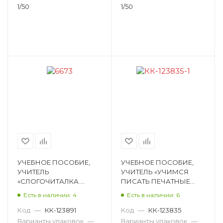
ЗАГАДКИ,
ПОСЛОВИЦЫ, СКОРО
1/50
1/50
ПОСЛОВИЦЫ, С 6629в
6629а
УЧЕБНОЕ ПОСОБИЕ,
УЧЕБНОЕ ПОСОБИЕ,
УЧИТЕЛЬ
УЧИТЕЛЬ «УЧИМСЯ
«СЛОГОЧИТАЛКА.
ПИСАТЬ ПЕЧАТНЫЕ
ЗАБАВНЫЕ ЖИВОТНЫЕ:
БУКВЫ: СБОРНИК
Есть в наличии: 4
Есть в наличии: 6
СТИХИ И РАССКАЗЫ»,
РАЗВИВАЮЩИХ
РУДОВА С. С., 12 СТ, М
ЗАДАНИЙ ДЛЯ
Код
—
КК-123891
Код
—
КК-123835
6673
ДОШКОЛЬНИКОВ
Варианты упаковок
—
Варианты упаковок
—