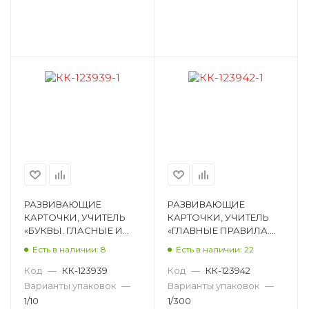
РАЗВИВАЮЩИЕ
РАЗВИВАЮЩИЕ
КАРТОЧКИ, УЧИТЕЛЬ
КАРТОЧКИ, УЧИТЕЛЬ
«БУКВЫ. ГЛАСНЫЕ И
«ГЛАВНЫЕ ПРАВИЛА.
СОГЛАСНЫЕ ЗВУКИ: 32
РУССКИЙ ЯЗЫК. ИМЯ
Есть в наличии: 8
Есть в наличии: 22
ДЕМОНСТРАЦИОННЫЕ
СУЩЕСТВИТЕЛЬНОЕ. 1-4
КАРТЫ», 32 СТ Н-124
КЛАССЫ: ОРФОГ Н-288
Код
—
КК-123939
Код
—
КК-123942
Варианты упаковок
—
Варианты упаковок
—
1/10
1/300