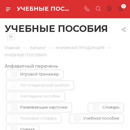
0
УЧЕБНЫЕ ПОСОБИЯ
УЧЕБНЫЕ ПОСОБИЯ
19
—
—
—
Главная
Каталог
КНИЖНАЯ ПРОДУКЦИЯ
УЧЕБНЫЕ ПОСОБИЯ
Алфавитный перечень
Игровой тренажер
Логопедический альбом
Наглядное пособие
Развивающие карточки
Словарь
Толковый словарь
Учебное пособие
Ширма