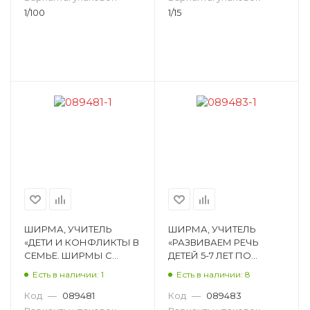
6648а
1/100
1/15
ШИРМА, УЧИТЕЛЬ
ШИРМА, УЧИТЕЛЬ
«ДЕТИ И КОНФЛИКТЫ В
«РАЗВИВАЕМ РЕЧЬ
СЕМЬЕ. ШИРМЫ С
ДЕТЕЙ 5-7 ЛЕТ ПО
ИНФОРМАЦИЕЙ ДЛЯ
ЛЕКСИЧЕСКОЙ ТЕМЕ
Есть в наличии: 1
Есть в наличии: 8
РОДИТЕЛЕЙ И
ОВОЩИ, ФРУКТЫ,
ПЕДАГОГОВ ИЗ 6
ЯГОДЫ, ГРИБЫ», ШТАНГ
Код
—
089481
Код
—
089483
СЕКЦИЙ» НШ-39
НШ-51