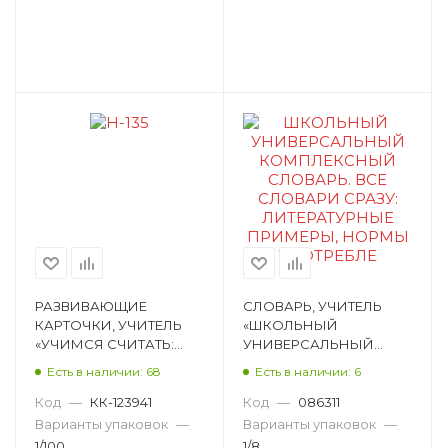
РАЗВИВАЮЩИЕ
СЛОВАРЬ, УЧИТЕЛЬ
КАРТОЧКИ, УЧИТЕЛЬ
«ШКОЛЬНЫЙ
«УЧИМСЯ СЧИТАТЬ:
УНИВЕРСАЛЬНЫЙ
КОМПЛЕКТ ИЗ 4 КАРТ
КОМПЛЕКСНЫЙ
Есть в наличии: 68
Есть в наличии: 6
ДЛЯ РАЗВИТИЯ И
СЛОВАРЬ. ВСЕ
ОБУЧЕНИЯ ДЕТЕЙ 5-8
СЛОВАРИ СРАЗУ:
Код
—
КК-123941
Код
—
086311
Н-135
ЛИТЕРАТУРНЫЕ
Варианты упаковок
—
Варианты упаковок
—
ПРИМЕР 191б
1/100
1/8