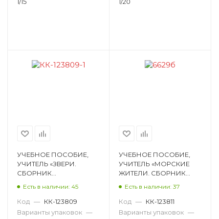
1/15
1/20
УЧЕБНОЕ ПОСОБИЕ,
УЧЕБНОЕ ПОСОБИЕ,
УЧИТЕЛЬ «ЗВЕРИ.
УЧИТЕЛЬ «МОРСКИЕ
СБОРНИК
ЖИТЕЛИ. СБОРНИК
РАЗВИВАЮЩИХ
РАЗВИВАЮЩИХ
Есть в наличии: 45
Есть в наличии: 37
ЗАДАНИЙ С
ЗАДАНИЙ С
НАКЛЕЙКАМИ:
НАКЛЕЙКАМИ:
Код
—
КК-123809
Код
—
КК-123811
ЗАГАДКИ,
ЗАГАДКИ, ПОСЛОВИ
Варианты упаковок
—
Варианты упаковок
—