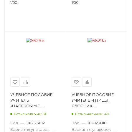
ПОСЛОВИЦЫ, СКОРО
6629б
1/50
1/50
6629
УЧЕБНОЕ ПОСОБИЕ,
УЧЕБНОЕ ПОСОБИЕ,
УЧИТЕЛЬ
УЧИТЕЛЬ «ПТИЦЫ.
«НАСЕКОМЫЕ.
СБОРНИК
СБОРНИК
РАЗВИВАЮЩИХ
Есть в наличии: 36
Есть в наличии: 40
РАЗВИВАЮЩИХ
ЗАДАНИЙ С
ЗАДАНИЙ С
НАКЛЕЙКАМИ:
Код
—
КК-123812
Код
—
КК-123810
НАКЛЕЙКАМИ:
ЗАГАДКИ,
Варианты упаковок
—
Варианты упаковок
—