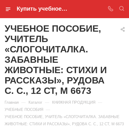
Купить учебное пособие, учитель «слогочиталка. забавные животные: стихи и рассказы», рудова с. с., 12 ст, м 6673 в Ростове-на-Дону
УЧЕБНОЕ ПОСОБИЕ,
УЧИТЕЛЬ
«СЛОГОЧИТАЛКА.
ЗАБАВНЫЕ
ЖИВОТНЫЕ: СТИХИ И
РАССКАЗЫ», РУДОВА
С. С., 12 СТ, М 6673
—
—
—
Главная
Каталог
КНИЖНАЯ ПРОДУКЦИЯ
—
УЧЕБНЫЕ ПОСОБИЯ
УЧЕБНОЕ ПОСОБИЕ, УЧИТЕЛЬ «СЛОГОЧИТАЛКА. ЗАБАВНЫЕ
ЖИВОТНЫЕ: СТИХИ И РАССКАЗЫ», РУДОВА С. С., 12 СТ, М 6673