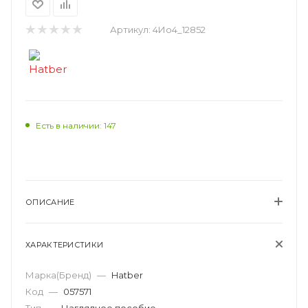
Артикул:
4Ио4_12852
Есть в наличии: 147
ОПИСАНИЕ
ХАРАКТЕРИСТИКИ
Марка(Бренд)
—
Hatber
Код
—
057571
Тип
—
Наглядное пособие