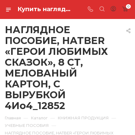
0
Купить наглядное пособие, hatber «герои любимых сказок», 8 ст, мелованый картон, с вырубкой 4Ио4_12852 в Ростове-на-Дону
НАГЛЯДНОЕ
ПОСОБИЕ, HATBER
«ГЕРОИ ЛЮБИМЫХ
СКАЗОК», 8 СТ,
МЕЛОВАНЫЙ
КАРТОН, С
ВЫРУБКОЙ
4Ио4_12852
—
—
—
Главная
Каталог
КНИЖНАЯ ПРОДУКЦИЯ
—
УЧЕБНЫЕ ПОСОБИЯ
НАГЛЯДНОЕ ПОСОБИЕ, HATBER «ГЕРОИ ЛЮБИМЫХ