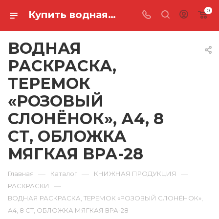
0
Купить водная раскраска, теремок «розовый слонёнок», а4, 8 ст, обложка мягкая ВРА-28 в Ростове-на-Дону
ВОДНАЯ
РАСКРАСКА,
ТЕРЕМОК
«РОЗОВЫЙ
СЛОНЁНОК», А4, 8
СТ, ОБЛОЖКА
МЯГКАЯ ВРА-28
—
—
—
Главная
Каталог
КНИЖНАЯ ПРОДУКЦИЯ
—
РАСКРАСКИ
ВОДНАЯ РАСКРАСКА, ТЕРЕМОК «РОЗОВЫЙ СЛОНЁНОК»,
А4, 8 СТ, ОБЛОЖКА МЯГКАЯ ВРА-28