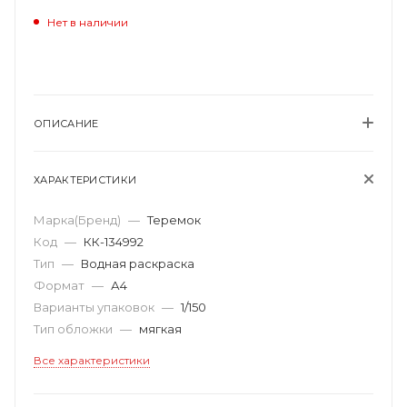
Нет в наличии
ОПИСАНИЕ
ХАРАКТЕРИСТИКИ
Марка(Бренд)
—
Теремок
Код
—
КК-134992
Тип
—
Водная раскраска
Формат
—
А4
Варианты упаковок
—
1/150
Тип обложки
—
мягкая
Все характеристики