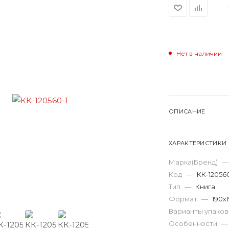
Нет в наличии
ОПИСАНИЕ
ХАРАКТЕРИСТИКИ
Марка(Бренд)
—
Код
—
КК-12056
Тип
—
Книга
Формат
—
190х
Варианты упако
Особенности
—