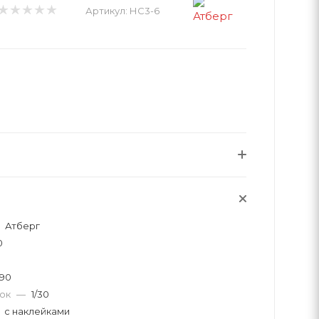
Артикул:
НС3-6
Атберг
0
190
вок
—
1/30
с наклейками