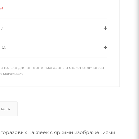
ки
ИИ
ВКА
а только для интернет-магазина и может отличаться
х магазинах
ЛАТА
ногоразовых наклеек с яркими изображениями