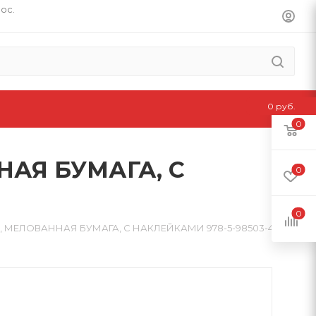
пос.
0 руб.
0
ННАЯ БУМАГА, С
0
0
А5, МЕЛОВАННАЯ БУМАГА, С НАКЛЕЙКАМИ 978-5-98503-494-3