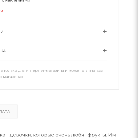
ки
ИИ
ВКА
а только для интернет-магазина и может отличаться
х магазинах
ЛАТА
а - девочки, которые очень любят фрукты. Им