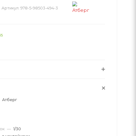
Артикул:
978-5-98503-494-3
35
Атберг
вок
—
1/30
с наклейками