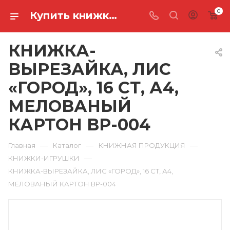
0
Купить книжка-вырезайка, лис «город», 16 ст, а4, мелованый картон ВР-004 в Ростове-на-Дону
КНИЖКА-
ВЫРЕЗАЙКА, ЛИС
«ГОРОД», 16 СТ, А4,
МЕЛОВАНЫЙ
КАРТОН ВР-004
—
—
—
Главная
Каталог
КНИЖНАЯ ПРОДУКЦИЯ
—
КНИЖКИ-ИГРУШКИ
КНИЖКА-ВЫРЕЗАЙКА, ЛИС «ГОРОД», 16 СТ, А4,
МЕЛОВАНЫЙ КАРТОН ВР-004