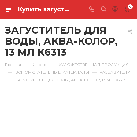
0
Купить загуститель для воды, аква-колор, 13 мл К6313 в Ростове-на-Дону
ЗАГУСТИТЕЛЬ ДЛЯ
ВОДЫ, АКВА-КОЛОР,
13 МЛ К6313
—
—
Главная
Каталог
ХУДОЖЕСТВЕННАЯ ПРОДУКЦИЯ
—
—
ВСПОМОГАТЕЛЬНЫЕ МАТЕРИАЛЫ
РАЗБАВИТЕЛИ
—
ЗАГУСТИТЕЛЬ ДЛЯ ВОДЫ, АКВА-КОЛОР, 13 МЛ К6313