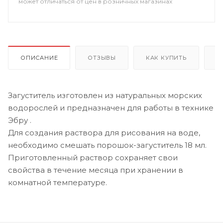
может отличаться от цен в розничных магазинах
ОПИСАНИЕ
ОТЗЫВЫ
КАК КУПИТЬ
О
Загуститель изготовлен из натуральных морских
водорослей и предназначен для работы в технике
Эбру .
Для создания раствора для рисования на воде,
необходимо смешать порошок-загуститель 18 мл.
Приготовленный раствор сохраняет свои
свойства в течение месяца при хранении в
комнатной температуре.