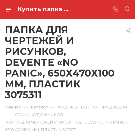
Купить папка для чертежей и рисунков, devente «no panic», 650х470х100 мм, пластик 3075311 в Ростове-на-Дону
ПАПКА ДЛЯ
ЧЕРТЕЖЕЙ И
РИСУНКОВ,
DEVENTE «NO
PANIC», 650Х470Х100
ММ, ПЛАСТИК
3075311
—
—
Главная
Каталог
ХУДОЖЕСТВЕННАЯ ПРОДУКЦИЯ
—
—
СУМКИ ХУДОЖНИКОВ
ПАПКА ДЛЯ ЧЕРТЕЖЕЙ И РИСУНКОВ, DEVENTE «NO PANIC»,
650Х470Х100 ММ, ПЛАСТИК 3075311