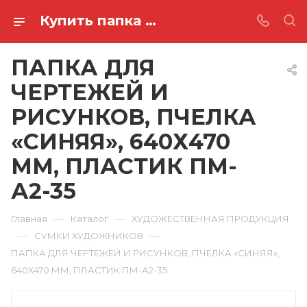
Купить папка для чертежей и рисунков, пчелка «синяя», 640х470 мм, пластик ПМ-А2-35 в Ростове-на-Дону
ПАПКА ДЛЯ
ЧЕРТЕЖЕЙ И
РИСУНКОВ, ПЧЕЛКА
«СИНЯЯ», 640Х470
ММ, ПЛАСТИК ПМ-
А2-35
—
—
Главная
Каталог
ХУДОЖЕСТВЕННАЯ ПРОДУКЦИЯ
—
—
СУМКИ ХУДОЖНИКОВ
ПАПКА ДЛЯ ЧЕРТЕЖЕЙ И РИСУНКОВ, ПЧЕЛКА «СИНЯЯ»,
640Х470 ММ, ПЛАСТИК ПМ-А2-35