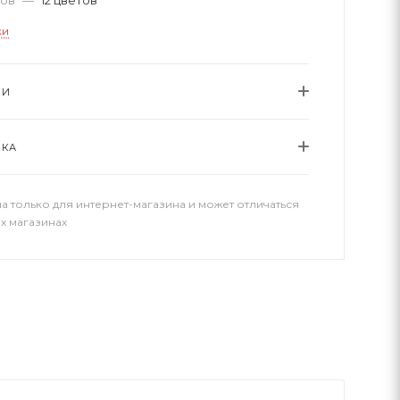
ки
ИИ
ВКА
а только для интернет-магазина и может отличаться
х магазинах