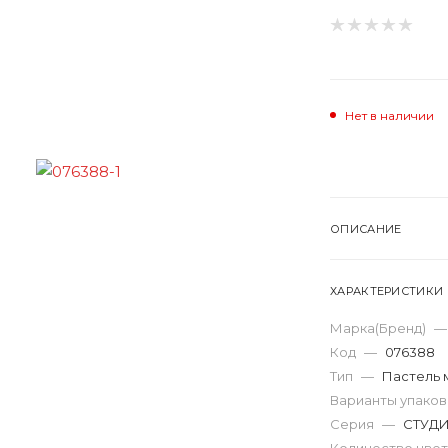
Нет в наличии
ОПИСАНИЕ
ХАРАКТЕРИСТИКИ
Марка(Бренд)
—
Код
—
076388
Тип
—
Пастель 
Варианты упако
Серия
—
СТУД
Количество цве