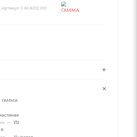
Артикул:
0.60.K012.001
ГАММА
масляная
вок
—
1/12
ИЯ
тов
—
12 цветов