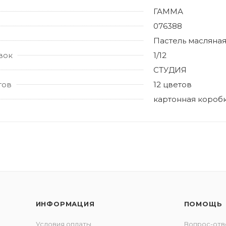
ГАММА
076388
Пастель масляна
вок
1/12
СТУДИЯ
тов
12 цветов
картонная короб
ИНФОРМАЦИЯ
ПОМОЩЬ
Условия оплаты
Вопрос-отв