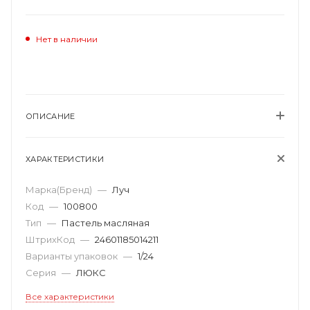
Нет в наличии
ОПИСАНИЕ
ХАРАКТЕРИСТИКИ
Марка(Бренд)
—
Луч
Код
—
100800
Тип
—
Пастель масляная
ШтрихКод
—
24601185014211
Варианты упаковок
—
1/24
Серия
—
ЛЮКС
Все характеристики