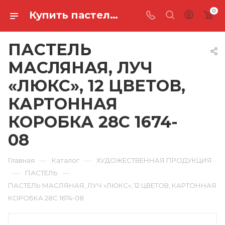
0
Купить пастель масляная, луч «люкс», 12 цветов, картонная коробка 28С 1674-08 в Ростове-на-Дону
ПАСТЕЛЬ
МАСЛЯНАЯ, ЛУЧ
«ЛЮКС», 12 ЦВЕТОВ,
КАРТОННАЯ
КОРОБКА 28С 1674-
08
—
—
Главная
Каталог
ХУДОЖЕСТВЕННАЯ ПРОДУКЦИЯ
—
—
ПАСТЕЛЬ
ПАСТЕЛЬ МАСЛЯНАЯ, ЛУЧ «ЛЮКС», 12 ЦВЕТОВ, КАРТОННАЯ
КОРОБКА 28С 1674-08