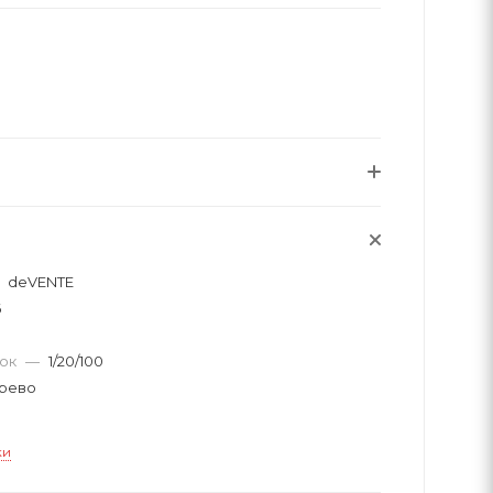
deVENTE
6
вок
—
1/20/100
рево
ки