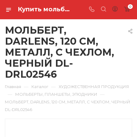
0
Купить мольберт, darlens, 120 см, металл, с чехлом, черный DL-DRL02546 в Ростове-на-Дону
МОЛЬБЕРТ,
DARLENS, 120 СМ,
МЕТАЛЛ, С ЧЕХЛОМ,
ЧЕРНЫЙ DL-
DRL02546
—
—
Главная
Каталог
ХУДОЖЕСТВЕННАЯ ПРОДУКЦИЯ
—
—
МОЛЬБЕРТЫ, ПЛАНШЕТЫ, ЭТЮДНИКИ
МОЛЬБЕРТ, DARLENS, 120 СМ, МЕТАЛЛ, С ЧЕХЛОМ, ЧЕРНЫЙ
DL-DRL02546