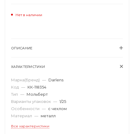
Нет в наличии
ОПИСАНИЕ
ХАРАКТЕРИСТИКИ
Марка(Бренд)
—
Darlens
Код
—
КК-118354
Тип
—
Мольберт
Варианты упаковок
—
1/25
Особенности
—
с чехлом
Материал
—
металл
Все характеристики